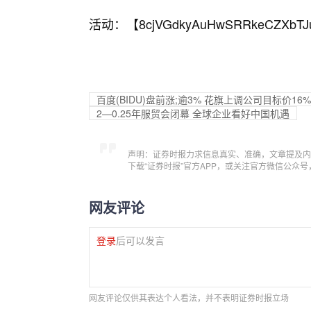
活动：【
8cjVGdkyAuHwSRRkeCZXbTJ
百度(BIDU)盘前涨;逾3% 花旗上调公司目标价16%
2—0.25年服贸会闭幕 全球企业看好中国机遇
声明：证券时报力求信息真实、准确，文章提及内
下载“证券时报”官方APP，或关注官方微信公众
网友评论
登录
后可以发言
网友评论仅供其表达个人看法，并不表明证券时报立场