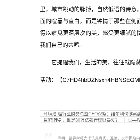
里，城市跳动的脉搏，自然低语的诗意
面的喧嚣与直白，而是钟情于那些在侧
得以窥见更深层次的美，感受更细腻的
我们自己的共鸣。
它提醒我们，生活的美，往往就隐
活动：【
C7HD4hbDZNsxh4HBNSEQM
环境治:理行业财务总监CFO观察：维尔利何健薪酬
巨鲸!转身，谁是30万亿银行理财最爱？
世—
声明：证券时报力求信息真实、准确，文章提及内