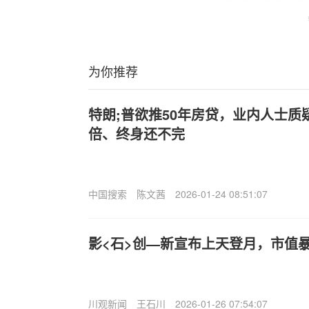
为你推荐
特朗;普欲推50年房贷，业内人士
倍、终身还不完
中国搜索
陈文茜
2026-01-24 08:51:07
影<石>创—新宣布上天登月，市值暴
川观新闻
王石川
2026-01-26 07:54:07