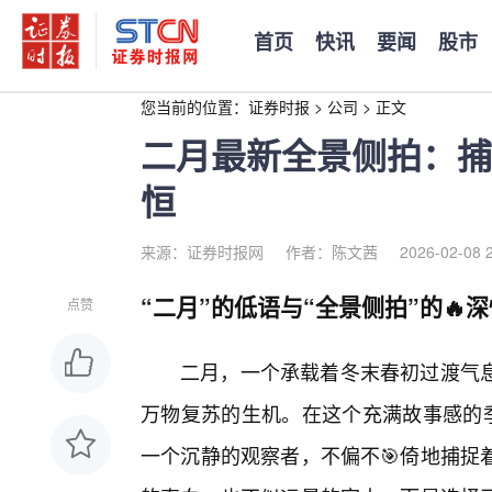
首页
快讯
要闻
股市
您当前的位置：
证券时报
>
公司
>
正文
二月最新全景侧拍：捕
恒
来源：证券时报网
作者：陈文茜
2026-02-08 
“二月”的低语与“全景侧拍”的🔥
点赞
二月，一个承载着冬末春初过渡气
万物复苏的生机。在这个充满故事感的季
一个沉静的观察者，不偏不🎯倚地捕捉