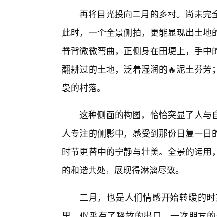
再将目光投向二月的乡村。尚未完
此时，一个全景侧拍，更能显现出土地的
脊背微微弯曲，正侧身在田埂上，手中
翻耕过的土地，泛着湿润的🔥泥土芬芳
袅的村落。
这种侧面的构图，恰恰突显了人与
人专注的侧影中，感受到那份日复一日
时节更替中的宁静与壮美。全景的运用
的和谐共处，展现得淋漓尽致。
二月，也是人们情感开始转暖的时
里，似乎有了释放的出口。一次朋友的