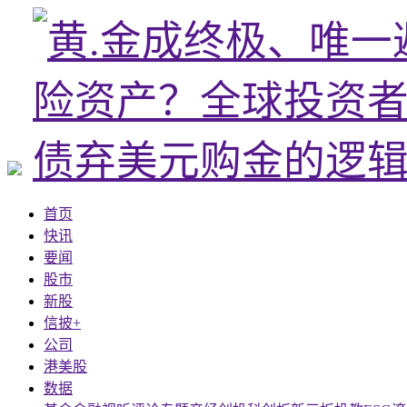
首页
快讯
要闻
股市
新股
信披+
公司
港美股
数据