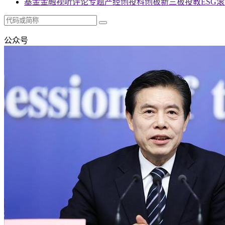
基金
金融
视听
评论
专题
产经
创投
科创板
新三板
投教
ESG
滚
公众号